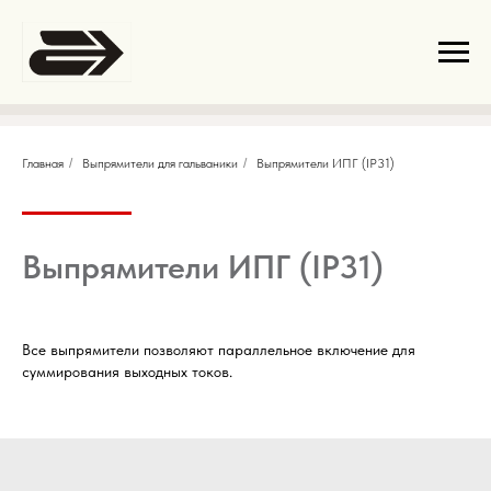
Главная
/
Выпрямители для гальваники
/
Выпрямители ИПГ (IP31)
Выпрямители ИПГ (IP31)
Все выпрямители позволяют параллельное включение для
суммирования выходных токов.